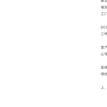
典
项
工
D
三
度
心
装
理
上