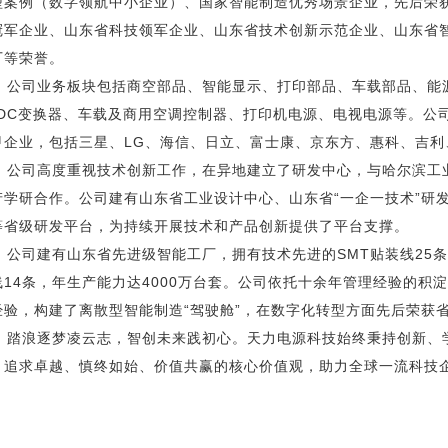
型案例（数字领航中小企业）、国家智能制造优秀场景企业，先后荣
冠军企业、山东省科技领军企业、山东省技术创新示范企业、山东省
厂等荣誉。
公司业务板块包括商空部品、智能显示、打印部品、车载部品、能
CDC变换器、车载及商用空调控制器、打印机电源、电视电源等。公
甲企业，包括三星、LG、海信、日立、富士康、京东方、惠科、吉利
公司高度重视技术创新工作，在异地建立了研发中心，与哈尔滨工
产学研合作。公司建有山东省工业设计中心、山东省“一企一技术”研
等省级研发平台，为持续开展技术和产品创新提供了平台支撑。
公司建有山东省先进级智能工厂，拥有技术先进的SMT贴装线25条、
线14条，年生产能力达4000万台套。公司依托十余年管理经验的积淀，以
经验，构建了离散型智能制造“驾驶舱”，在数字化转型方面先后荣获省
踏浪逐梦凌云志，智创未来践初心。天力电源科技始终秉持创新、
、追求卓越、慎终如始、价值共赢的核心价值观，助力全球一流科技