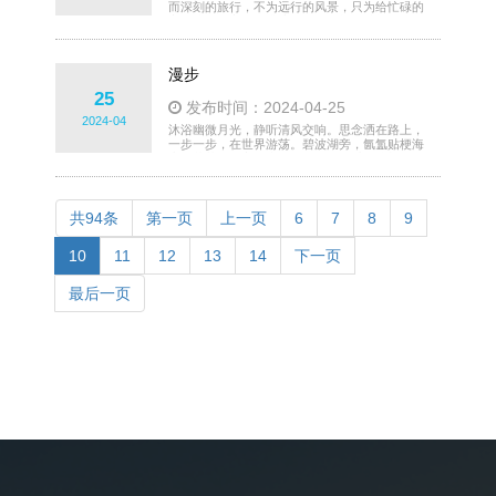
而深刻的旅行，不为远行的风景，只为给忙碌的
心灵找一个宁静的港湾。没有冗长的计划，没有
沉重的行李箱，只带着一颗渴望自由与宁静的
心，我踏上了一场说走就走的短途旅行。我避开
人潮汹涌的热门景点，深入洛阳，开始了我的微
漫步
旅行。洛阳，这座承载着千年历史的文化名城，
不仅有着令人叹为观止的龙门石窟、白马寺等宏
25
发布时间：2024-04-25
大景观，更隐藏着许多温柔浪漫的小镇故事与古
2024-04
城风景。在东沟白云深处，
沐浴幽微月光，静听清风交响。思念洒在路上，
一步一步，在世界游荡。碧波湖旁，氤氲贴梗海
棠的芬芳。湖心岛上，属那傲然的垂柳情长。湖
面微漾，跫音在莲桥上清响。星星跌进街灯，如
向日葵般竞相绽放。影子追逐昏黄，向着风来时
的方向。 温情在脚下流淌，向着海上，截流擦
肩的希望。看见金色的勇士，挺着胸膛，承受海
共94条
第一页
上一页
6
7
8
9
洋泪水的悲伤。太阳啊，倘使我有一根细柔芦
苇，便在你身上画出护盾，助你保护海洋。 ‍城
10
11
12
13
14
下一页
市的繁华，若朦胧的星光
最后一页