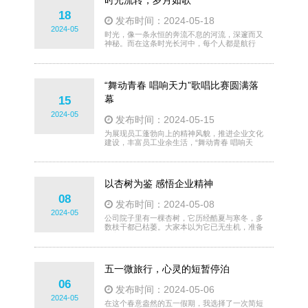
时光流转，岁月如歌
题，让大家切身感受到有效沟通在管理中的重要
性。在对案例进行复盘分析的过程中，宫总引导
18
发布时间：2024-05-18
参会者积极互动，发现问题并提出解决方案，让
2024-05
大家深入
时光，像一条永恒的奔流不息的河流，深邃而又
神秘。而在这条时光长河中，每个人都是航行
者，承载着岁月的梦想和记忆，感受着流动的美
妙。岁月的流淌，既是一场旅程，也是一次心灵
的洗礼。 记忆是时光的印记，它们如同一颗颗
闪烁的星星，点缀在生命的天空中。有些记忆不
“舞动青春 唱响天力”歌唱比赛圆满落
管经历多久都会如流水般清澈，永远停留在心
底；而有些记忆则如烟云般飘渺，在岁月变迁中
幕
15
随着时光的流逝渐渐模糊。然而，无论是清晰还
2024-05
是模糊，这些记忆都是生命的
发布时间：2024-05-15
为展现员工蓬勃向上的精神风貌，推进企业文化
建设，丰富员工业余生活，“舞动青春 唱响天
力”歌唱比赛于5月11日下午16:00在二号楼4楼报
告厅激情开幕。本次歌唱比赛吸引众多员工踊跃
参与，共有各车间、部门的19组选手报名参
赛。公司副总经理巨龙及各部门领导做为评委嘉
以杏树为鉴 感悟企业精神
宾莅临本次比赛现场。伴随着欢快的音乐，比赛
在一段精彩的开场舞表演中拉开了帷幕。从喜庆
08
发布时间：2024-05-08
洋溢的《2024年如意上上签》到动感欢乐的
2024-05
《蓝多多来了》
公司院子里有一棵杏树，它历经酷夏与寒冬，多
数枝干都已枯萎。大家本以为它已无生机，准备
舍弃，可转年春天时，竟有一根枝条萌出了新
芽，还开花结果。这看似垂死的杏树在逆境中展
现出顽强的生命力，令人惊讶与感动，这种精神
也正是我们在工作和生活中所需要的。杏树在恶
五一微旅行，心灵的短暂停泊
劣环境下不断调整以维持生长，企业在市场竞争
与挑战面前也需持续创新以适应变化，从而展露
06
发布时间：2024-05-06
头角，获取客户与市场份额。从中，我们能延伸
2024-05
企业精神的真谛。企业精神
在这个春意盎然的五一假期，我选择了一次简短