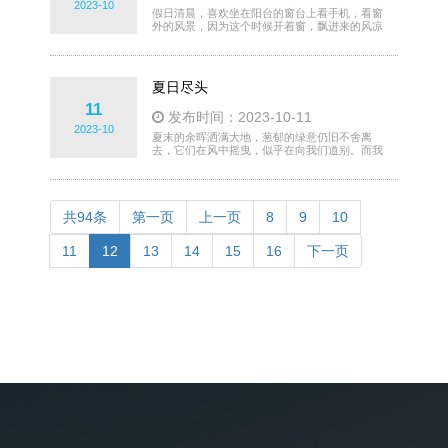
2023-10
子专用设备装调工
假日清晨，喜欢坐在阳台的窗台上看手机，看窗
外的风景，因为这个时候开着窗，飘进来的风凉
丝丝的，感觉很好很清凉，而看向窗外，那里永
远有一窗的美景。假日清晨，当第一缕阳光透过
窗帘洒进房间，我便会拿起手机，开始浏览这个
世界的点点滴滴。我喜欢在这个时候打开窗户，
夏日尽头
让清新的微风拂过脸颊，带着一丝凉意，让我在
这个温暖的季节里，感受到秋天的清新与宁静。
11
发布时间：2023-10-11
窗外的风景，是我生活中最美的画卷。看那金黄
2023-10
的稻田，在阳光下波光粼
夏末的余晖洒满大地，葱郁的绿意仍旧不舍离
去，它们在风中摇曳，似乎在向我们道别。而我
们在夏天的尾巴里，用相框珍藏起那圆润明亮的
月亮，仿佛要将这夏日限定的美好永远定格在这
一刻。诗稿在手中沉甸甸的，那是我们在夏天里
留下的足迹和感悟，是时光的见证。四季更迭，
我们走过春的繁花、夏的绿意、秋的金黄和冬的
共94条
第一页
上一页
8
9
10
洁白。每个季节都有其独特的美丽，而我们的心
情也随着这四季的变迁而起伏。而我们与远方的
11
12
13
14
15
16
下一页
朋友，如同这四季的守候，