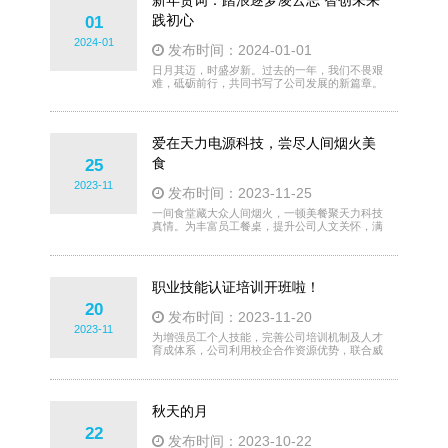
新年贺词：踏浪逐梦凌云志 智创未来
然前行。进入冬天的变化先从风开始，寒风在街
道、在田野、在山间狂奔，卷走了大地上的花
践初心
01
草，掠走了天空上的雁阵。呼啸的风映衬着冰冷
2024-01
的空气，使挣扎着挂在枝头的
发布时间：2024-01-01
日月其迈，时盛岁新。过去的一年，我们不畏艰
难，砥砺前行，共同书写了公司发展的新篇章。
值此辞旧迎新之际，向天力家人们、关心和支持
公司发展的各级主管部门、客户、合作伙伴致以
最诚挚的感谢和美好的祝福！2023年，疫情后
的经济全面复苏并未如期而至，企业面临的经营
爱在天力电源科技，尝尽人间烟火美
环境愈发严峻。每一位天力人迎难而上，以愚公
之志赴未来之约。这一年，我们在数转智改上实
食
25
现了标杆引领，先后获评国家级工业互联网试点
2023-11
示范项目、山东省智能
发布时间：2023-11-25
一间食堂藏大众人间烟火，一顿美餐聚天力科技
真情。为丰富员工餐桌，提升公司人文关怀，满
足员工个性化用餐需求，10月23日，每月一次
的天力电源科技美食节如期在公司职工餐厅举
行。中午11点30分，公司大院里香味飘飘，我
们跟随着美食的香味走进职工餐厅。各色美食映
职业技能认证培训开班啦！
入眼帘，板栗烧排骨、千丝万缕虾、素炒山药、
熏蒸鲅鱼干、白菜丝拌海蜇皮、杂粮包、发面
20
发布时间：2023-11-20
饼、红薯等，让人垂涎三尺，大快朵颐。本次美
2023-11
食节，除了常规的饭菜外
为增强员工个人技能，完善公司培训机制及人才
育成体系，公司利用校企合作资源优势，联合威
海技师学院共同组织开展员工职业技能培训。
10月13日，“职业技能培训开班仪式”在学术报告
厅如期举行。制造部巨总代表公司讲话，弥补自
身专业的不足，并希望学员们能够学以致用，在
秋天的月
工作中充分发挥专业特长。随后，威海技师汪健
老师开启第一堂课《电子商务基础知识及发展趋
22
发布时间：2023-10-22
势》。本次技能提升培训开设“电子商务”、“电