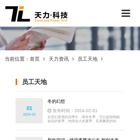
当前位置：
首页
天力资讯
员工天地
员工天地
冬的幻想
01
发布时间：2024-02-01
2024-02
在变幻莫测的四季中，唯有冬季，可以超脱绚丽
如花的春季，热情似火的夏季，瓜果飘香的秋
季；唯有冬季，可以使大山脱掉满目繁华、绿叶
积翠的装饰，还原那份朴素的美；唯有冬季，可
以再稀薄的日光中，肆意侵袭的寒风里，银装素
裹放的大地下，孕育着生机和希望，在时间中傲